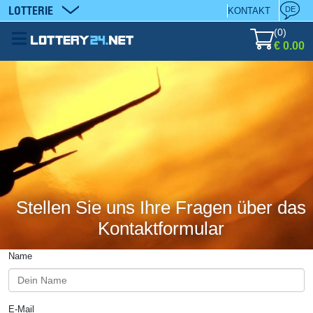
LOTTERIE
DE
KONTAKT
(
0
)
€ 0.00
Stellen Sie uns Ihre Fragen über das
Kontaktformular
Name
E-Mail