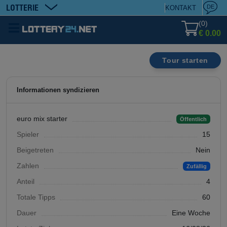
LOTTERIE
DE
KONTAKT
(
0
)
€ 0.00
Tour starten
Informationen syndizieren
euro mix starter
Öffentlich
Spieler
15
Beigetreten
Nein
Zahlen
Zufällig
Anteil
4
Totale Tipps
60
Dauer
Eine Woche