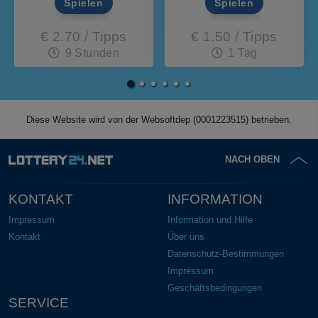
Spielen
Spielen
€ 2.70 / Tipps
€ 1.50 / Tipps
9 Stunden
1 Tag
Diese Website wird von der Websoftdep (0001223515) betrieben.
NACH OBEN
KONTAKT
INFORMATION
Impressum
Information und Hilfe
Kontakt
Über uns
Datenschutz-Bestimmungen
Impressum
Geschäftsbedingungen
SERVICE