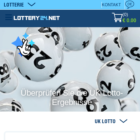
LOTTERIE
DE
KONTAKT
(
0
)
€ 0.00
Überprüfen Sie die UK Lotto-
Ergebnisse
UK LOTTO