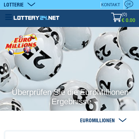
LOTTERIE
DE
KONTAKT
(
0
)
€ 0.00
Überprüfen Sie die EuroMillionen-
Ergebnisse
EUROMILLIONEN