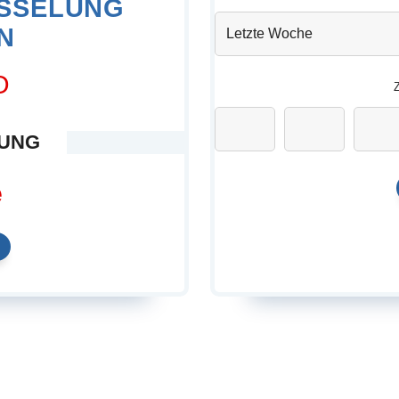
SSELUNG
N
O
Z
HUNG
e