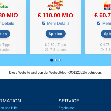
.80 MIO
€ 110.00 MIO
€ 60.
 Details
Mehr Details
Mehr
elen
Spielen
Spi
 / Tipps
€ 2.80 / Tipps
€ 4.75 
tunden
7 Stunden
7 S
Diese Website wird von der Websoftdep (0001223515) betrieben.
RMATION
SERVICE
ion und Hilfe
Ergebnisse