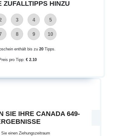
E ZUFALLTIPPS HINZU
2
3
4
5
7
8
9
10
oschein enthält bis zu
20
Tipps.
Preis pro Tipp:
€ 2.10
 SIE IHRE CANADA 649-
ERGEBNISSE
 Sie einen Ziehungszeitraum