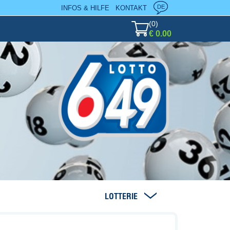
DE
INFOS & HILFE
KONTAKT
(
0
)
€ 0.00
LOTTERIE