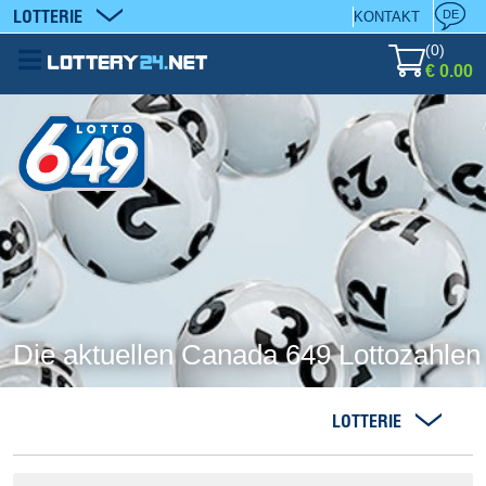
LOTTERIE
DE
KONTAKT
(
0
)
€ 0.00
Die aktuellen Canada 649 Lottozahlen
LOTTERIE