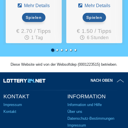
Mehr Details
Mehr Details
Spielen
Spielen
€ 2.70 / Tipps
€ 1.50 / Tipps
1 Tag
6 Stunden
Diese Website wird von der Websoftdep (0001223515) betrieben.
NACH OBEN
KONTAKT
INFORMATION
Impressum
Information und Hilfe
Kontakt
Über uns
Datenschutz-Bestimmungen
Impressum