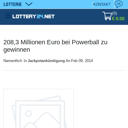
LOTTERIE
DE
KONTAKT
(
0
)
€ 0.00
208,3 Millionen Euro bei Powerball zu
gewinnen
Namentlich
In
Jackpotankündigung
An
Feb 09, 2014