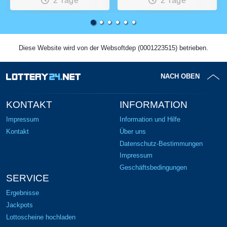
2 Tage
2 Tage
Diese Website wird von der Websoftdep (0001223515) betrieben.
NACH OBEN
KONTAKT
INFORMATION
Impressum
Information und Hilfe
Kontakt
Über uns
Datenschutz-Bestimmungen
Impressum
Geschäftsbedingungen
SERVICE
Ergebnisse
Jackpots
Lottoscheine hochladen