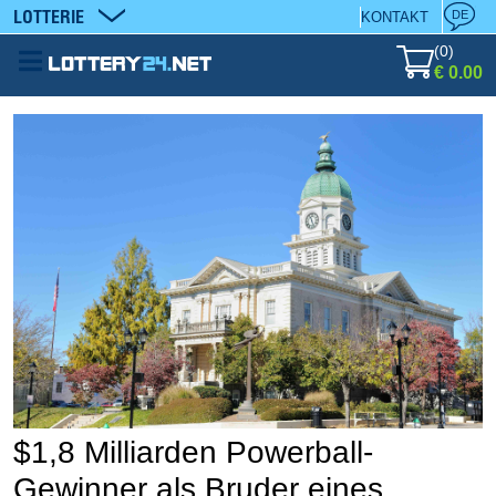
LOTTERIE
DE
KONTAKT
(
0
)
€ 0.00
$1,8 Milliarden Powerball-
Gewinner als Bruder eines