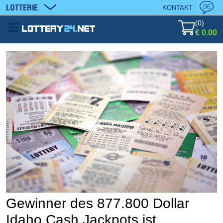
LOTTERIE
DE
KONTAKT
(
0
)
€ 0.00
Gewinner des 877.800 Dollar
Idaho Cash Jackpots ist