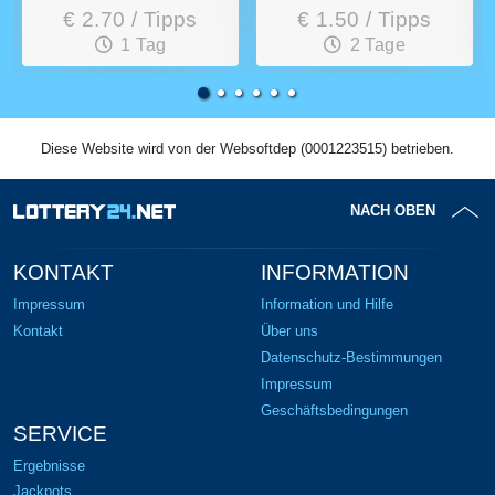
€ 2.70 / Tipps
€ 1.50 / Tipps
1 Tag
2 Tage
Diese Website wird von der Websoftdep (0001223515) betrieben.
NACH OBEN
KONTAKT
INFORMATION
Impressum
Information und Hilfe
Kontakt
Über uns
Datenschutz-Bestimmungen
Impressum
Geschäftsbedingungen
SERVICE
Ergebnisse
Jackpots