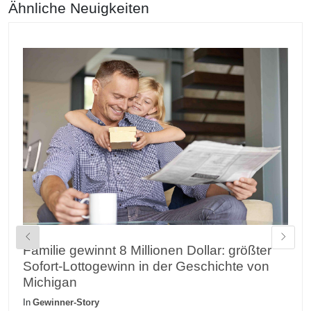
Ähnliche Neuigkeiten
Familie gewinnt 8 Millionen Dollar: größter
M
Sofort-Lottogewinn in der Geschichte von
g
Michigan
L
In
Gewinner-Story
In