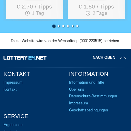
€ 2.70 / Tipps
€ 1.50 / Tipps
1 Tag
2 Tage
Diese Website wird von der Websoftdep (0001223515) betrieben.
NACH OBEN
KONTAKT
INFORMATION
Impressum
Information und Hilfe
Kontakt
Über uns
Datenschutz-Bestimmungen
Impressum
Geschäftsbedingungen
SERVICE
Ergebnisse