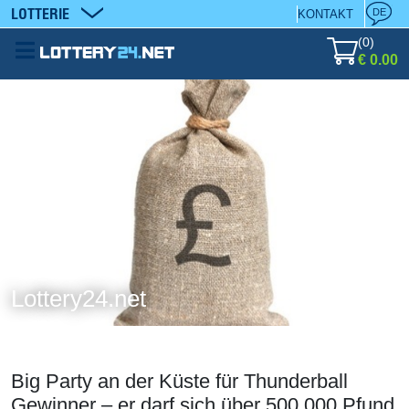
LOTTERIE
DE
KONTAKT
(
0
)
€ 0.00
Lottery24.net
Big Party an der Küste für Thunderball
Gewinner – er darf sich über 500.000 Pfund