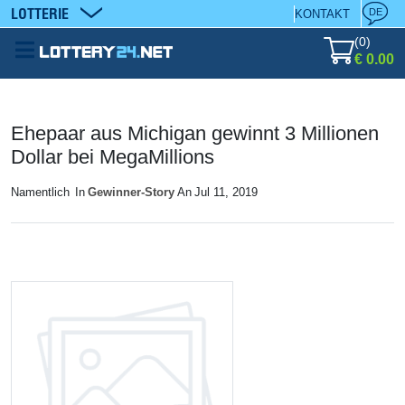
LOTTERIE
DE
KONTAKT
(
0
)
€ 0.00
Ehepaar aus Michigan gewinnt 3 Millionen
Dollar bei MegaMillions
Namentlich
In
Gewinner-Story
An
Jul 11, 2019