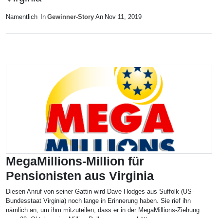
Namentlich
In
Gewinner-Story
An
Nov 11, 2019
MegaMillions-Million für
Pensionisten aus Virginia
Diesen Anruf von seiner Gattin wird Dave Hodges aus Suffolk (US-
Bundesstaat Virginia) noch lange in Erinnerung haben. Sie rief ihn
nämlich an, um ihm mitzuteilen, dass er in der MegaMillions-Ziehung