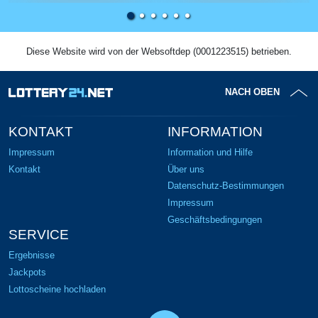
Diese Website wird von der Websoftdep (0001223515) betrieben.
NACH OBEN
KONTAKT
INFORMATION
Impressum
Information und Hilfe
Kontakt
Über uns
Datenschutz-Bestimmungen
Impressum
Geschäftsbedingungen
SERVICE
Ergebnisse
Jackpots
Lottoscheine hochladen