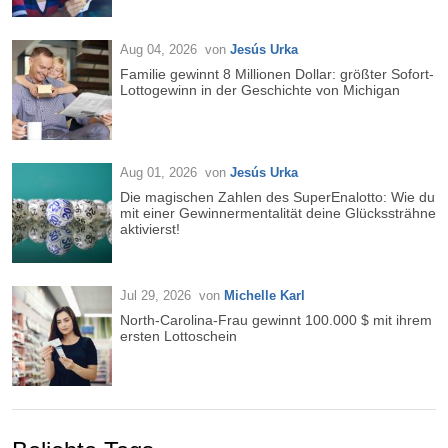
Aug 04, 2026
von
Jesús Urka
Familie gewinnt 8 Millionen Dollar: größter Sofort-
Lottogewinn in der Geschichte von Michigan
Aug 01, 2026
von
Jesús Urka
Die magischen Zahlen des SuperEnalotto: Wie du
mit einer Gewinnermentalität deine Glückssträhne
aktivierst!
Jul 29, 2026
von
Michelle Karl
North-Carolina-Frau gewinnt 100.000 $ mit ihrem
ersten Lottoschein