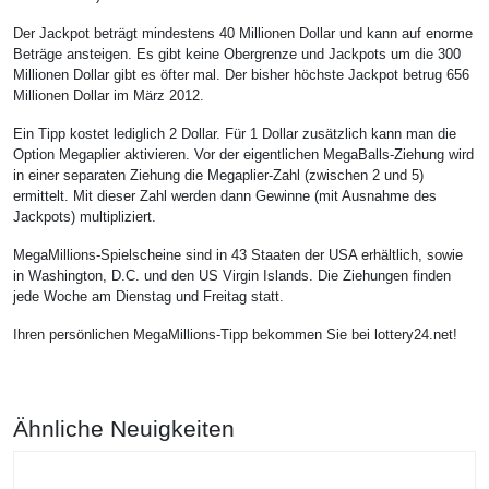
Der Jackpot beträgt mindestens 40 Millionen Dollar und kann auf enorme
Beträge ansteigen. Es gibt keine Obergrenze und Jackpots um die 300
Millionen Dollar gibt es öfter mal. Der bisher höchste Jackpot betrug 656
Millionen Dollar im März 2012.
Ein Tipp kostet lediglich 2 Dollar. Für 1 Dollar zusätzlich kann man die
Option Megaplier aktivieren. Vor der eigentlichen MegaBalls-Ziehung wird
in einer separaten Ziehung die Megaplier-Zahl (zwischen 2 und 5)
ermittelt. Mit dieser Zahl werden dann Gewinne (mit Ausnahme des
Jackpots) multipliziert.
MegaMillions-Spielscheine sind in 43 Staaten der USA erhältlich, sowie
in Washington, D.C. und den US Virgin Islands. Die Ziehungen finden
jede Woche am Dienstag und Freitag statt.
Ihren persönlichen MegaMillions-Tipp bekommen Sie bei lottery24.net!
Ähnliche Neuigkeiten