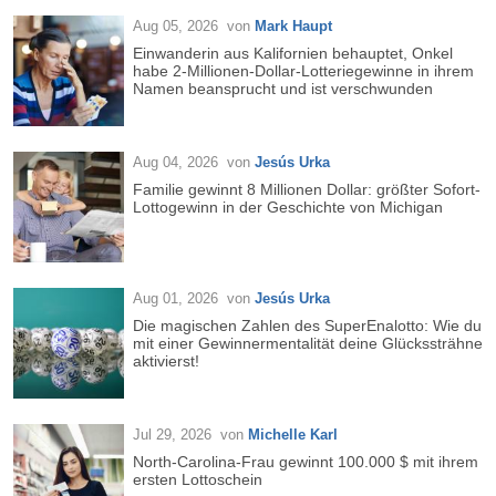
Aug 05, 2026
von
Mark Haupt
Einwanderin aus Kalifornien behauptet, Onkel
habe 2-Millionen-Dollar-Lotteriegewinne in ihrem
Namen beansprucht und ist verschwunden
Aug 04, 2026
von
Jesús Urka
Familie gewinnt 8 Millionen Dollar: größter Sofort-
Lottogewinn in der Geschichte von Michigan
Aug 01, 2026
von
Jesús Urka
Die magischen Zahlen des SuperEnalotto: Wie du
mit einer Gewinnermentalität deine Glückssträhne
aktivierst!
Jul 29, 2026
von
Michelle Karl
North-Carolina-Frau gewinnt 100.000 $ mit ihrem
ersten Lottoschein