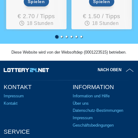
Spielen
Spielen
€ 2.70 / Tipps
€ 1.50 / Tipps
18 Stunden
18 Stunden
Diese Website wird von der Websoftdep (0001223515) betrieben.
NACH OBEN
KONTAKT
INFORMATION
Impressum
Information und Hilfe
Kontakt
Über uns
Datenschutz-Bestimmungen
Impressum
Geschäftsbedingungen
SERVICE