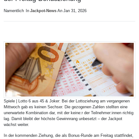
Namentlich
In
Jackpot-News
An
Jan 31, 2026
Spiele | Lotto 6 aus 45 & Joker: Bei der Lottoziehung am vergangenen
Mittwoch gab es keinen Sechser. Die gezogenen Zahlen stellten eine
unerwartete Kombination dar, mit der keine:r der Teilnehmer:innen richtig
lag. Damit bleibt der höchste Gewinnrang unbesetzt – der Jackpot
wächst weiter.
In der kommenden Ziehung, die als Bonus-Runde am Freitag stattfindet,