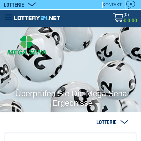
LOTTERIE
DE
KONTAKT
(
0
)
€ 0.00
Überprüfen Sie Die Mega Sena-
Ergebnisse
LOTTERIE