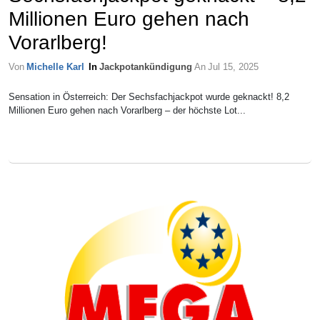
Millionen Euro gehen nach
Vorarlberg!
Von
Michelle Karl
In
Jackpotankündigung
An
Jul 15, 2025
Sensation in Österreich: Der Sechsfachjackpot wurde geknackt! 8,2
Millionen Euro gehen nach Vorarlberg – der höchste Lot...