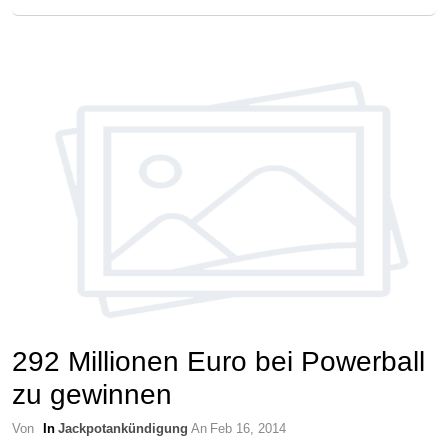
292 Millionen Euro bei Powerball
zu gewinnen
Von
In
Jackpotankündigung
An
Feb 16, 2014