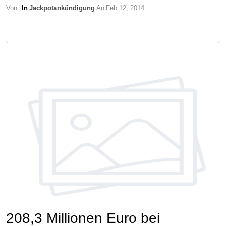
Von
In
Jackpotankündigung
An
Feb 12, 2014
208,3 Millionen Euro bei