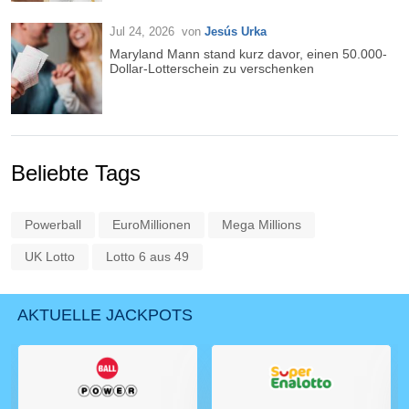
Jul 24, 2026
von
Jesús Urka
Maryland Mann stand kurz davor, einen 50.000-
Dollar-Lotterschein zu verschenken
Beliebte Tags
Powerball
EuroMillionen
Mega Millions
UK Lotto
Lotto 6 aus 49
AKTUELLE JACKPOTS