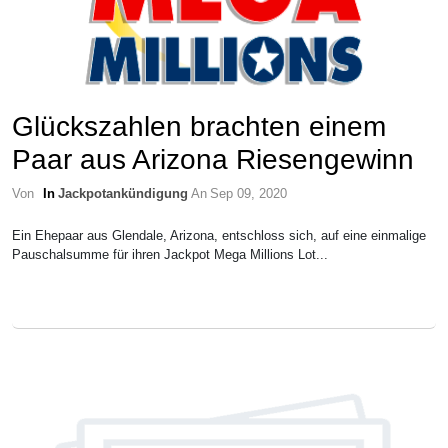
Glückszahlen brachten einem
Paar aus Arizona Riesengewinn
Von
In
Jackpotankündigung
An
Sep 09, 2020
Ein Ehepaar aus Glendale, Arizona, entschloss sich, auf eine einmalige
Pauschalsumme für ihren Jackpot Mega Millions Lot...