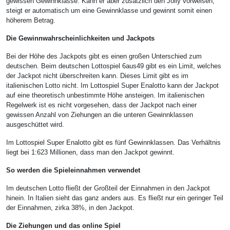
gewissen Gewinnklasse. Kann er aber zusätzlich den Jolly vorweisen,
steigt er automatisch um eine Gewinnklasse und gewinnt somit einen
höherem Betrag.
Die Gewinnwahrscheinlichkeiten und Jackpots
Bei der Höhe des Jackpots gibt es einen großen Unterschied zum
deutschen. Beim deutschen Lottospiel 6aus49 gibt es ein Limit, welches
der Jackpot nicht überschreiten kann. Dieses Limit gibt es im
italienischen Lotto nicht. Im Lottospiel Super Enalotto kann der Jackpot
auf eine theoretisch unbestimmte Höhe ansteigen. Im italienischen
Regelwerk ist es nicht vorgesehen, dass der Jackpot nach einer
gewissen Anzahl von Ziehungen an die unteren Gewinnklassen
ausgeschüttet wird.
Im Lottospiel Super Enalotto gibt es fünf Gewinnklassen. Das Verhältnis
liegt bei 1:623 Millionen, dass man den Jackpot gewinnt.
So werden die Spieleinnahmen verwendet
Im deutschen Lotto fließt der Großteil der Einnahmen in den Jackpot
hinein. In Italien sieht das ganz anders aus. Es fließt nur ein geringer Teil
der Einnahmen, zirka 38%, in den Jackpot.
Die Ziehungen und das online Spiel