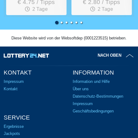
€ 4.75 / Tipps
€ 2.80 / Tipps
2 Tage
2 Tage
Diese Website wird von der Websoftdep (0001223515) betrieben.
NACH OBEN
KONTAKT
INFORMATION
Impressum
Information und Hilfe
Kontakt
Über uns
Datenschutz-Bestimmungen
Impressum
Geschäftsbedingungen
SERVICE
Ergebnisse
Jackpots