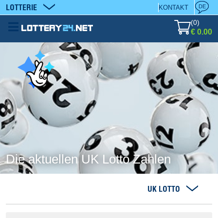
LOTTERIE
DE
KONTAKT
(
0
)
€ 0.00
Die aktuellen UK Lotto Zahlen
UK LOTTO