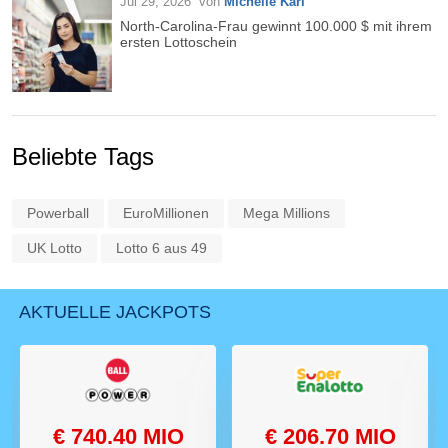
Jul 29, 2026
von
Michelle Karl
North-Carolina-Frau gewinnt 100.000 $ mit ihrem
ersten Lottoschein
Beliebte Tags
Powerball
EuroMillionen
Mega Millions
UK Lotto
Lotto 6 aus 49
AKTUELLE JACKPOTS
€ 740.40 MIO
€ 206.70 MIO