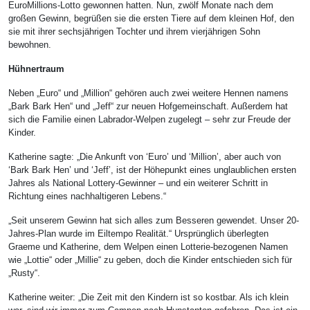
EuroMillions-Lotto gewonnen hatten. Nun, zwölf Monate nach dem
großen Gewinn, begrüßen sie die ersten Tiere auf dem kleinen Hof, den
sie mit ihrer sechsjährigen Tochter und ihrem vierjährigen Sohn
bewohnen.
Hühnertraum
Neben „Euro“ und „Million“ gehören auch zwei weitere Hennen namens
„Bark Bark Hen“ und „Jeff“ zur neuen Hofgemeinschaft. Außerdem hat
sich die Familie einen Labrador-Welpen zugelegt – sehr zur Freude der
Kinder.
Katherine sagte: „Die Ankunft von ‘Euro’ und ‘Million’, aber auch von
‘Bark Bark Hen’ und ‘Jeff’, ist der Höhepunkt eines unglaublichen ersten
Jahres als National Lottery-Gewinner – und ein weiterer Schritt in
Richtung eines nachhaltigeren Lebens.“
„Seit unserem Gewinn hat sich alles zum Besseren gewendet. Unser 20-
Jahres-Plan wurde im Eiltempo Realität.“ Ursprünglich überlegten
Graeme und Katherine, dem Welpen einen Lotterie-bezogenen Namen
wie „Lottie“ oder „Millie“ zu geben, doch die Kinder entschieden sich für
„Rusty“.
Katherine weiter: „Die Zeit mit den Kindern ist so kostbar. Als ich klein