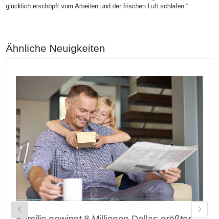
glücklich erschöpft vom Arbeiten und der frischen Luft schlafen.“
Ähnliche Neuigkeiten
Familie gewinnt 8 Millionen Dollar: größter
M