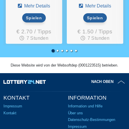
Mehr Details
Mehr Details
Spielen
Spielen
€ 2.70 / Tipps
€ 1.50 / Tipps
7 Stunden
7 Stunden
Diese Website wird von der Websoftdep (0001223515) betrieben.
NACH OBEN
KONTAKT
INFORMATION
Impressum
Information und Hilfe
Kontakt
Über uns
Datenschutz-Bestimmungen
Impressum