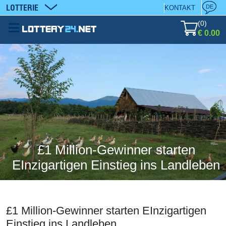
LOTTERIE
DE
KONTAKT
(
0
)
€ 0.00
£1 Million-Gewinner starten
EInzigartigen Einstieg ins Landleben
£1 Million-Gewinner starten EInzigartigen
Einstieg ins Landleben