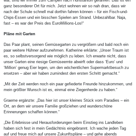
war, sind wir immer zum Campen nach Hunstanton gefahren. Das ist ein
ganz besonderer Ort für mich. Jetzt wohnen wir so nah dran, dass wir
nach der Schule schnell mal dorthin fahren können – für ein Fisch-und-
Chips-Essen und ein bisschen Spielen am Strand. Unbezahlbar. Naja,
fast – es war der Preis des EuroMillions-Los!“
Pläne mit Garten
Das Paar plant, seinen Gemüsegarten zu vergrößern und bald noch ein
paar weitere Hühner aufzunehmen. Katherine erklärte: „Unser Traum ist
es, so selbstversorgend wie möglich zu leben. Ich erwarte nicht, dass
unser Garten eine riesige Gemüseernte abwirft oder dass ‘Euro’ und
‘Million’ genug Eier legen, um den wöchentlichen Supermarktbesuch zu
ersetzen – aber wir haben zumindest den ersten Schritt gemacht.“
„Mit der Zeit werden noch ein paar gefiederte Freunde hinzukommen, und
mein größter Wunsch ist es, einmal eine Ziegenherde zu haben.“
Graeme ergänzte: „Das hier ist unser kleines Stück vom Paradies – ein
Ort, an dem wir unsere Familie großziehen und wunderschöne
Erinnerungen schaffen können.“
„Die Erlebnisse und Herausforderungen beim Einstieg ins Landleben
haben sich fest in mein Gedächtnis eingebrannt. Ich wache jeden Tag
auf und freue mich auf unsere Zukunftspläne – und gehe abends