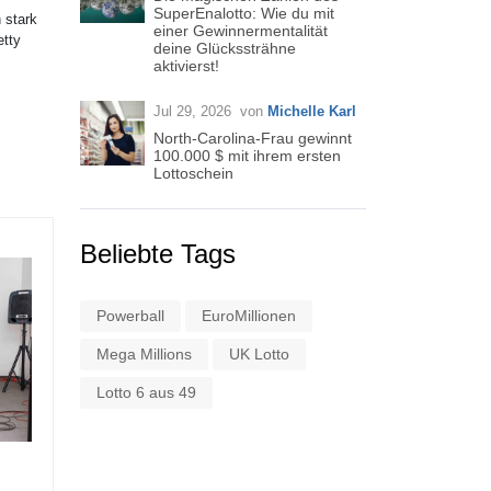
SuperEnalotto: Wie du mit
 stark
einer Gewinnermentalität
etty
deine Glückssträhne
aktivierst!
Jul 29, 2026
von
Michelle Karl
North-Carolina-Frau gewinnt
100.000 $ mit ihrem ersten
Lottoschein
Beliebte Tags
Powerball
EuroMillionen
Mega Millions
UK Lotto
Lotto 6 aus 49
Gewinner der Arkansas-