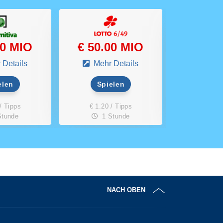
00 MIO
€ 50.00 MIO
€ 17.
 Details
Mehr Details
Mehr 
elen
Spielen
Spi
/ Tipps
€ 1.20 / Tipps
€ 2.80 
Stunde
1 Stunde
3 
NACH OBEN