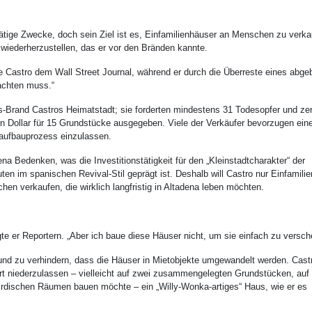
ätige Zwecke, doch sein Ziel ist es, Einfamilienhäuser an Menschen zu verka
 wiederherzustellen, das er vor den Bränden kannte.
gte Castro dem Wall Street Journal, während er durch die Überreste eines abge
achten muss.“
-Brand Castros Heimatstadt; sie forderten mindestens 31 Todesopfer und zer
en Dollar für 15 Grundstücke ausgegeben. Viele der Verkäufer bevorzugen ein
raufbauprozess einzulassen.
a Bedenken, was die Investitionstätigkeit für den „Kleinstadtcharakter“ der
n im spanischen Revival-Stil geprägt ist. Deshalb will Castro nur Einfamili
en verkaufen, die wirklich langfristig in Altadena leben möchten.
e er Reportern. „Aber ich baue diese Häuser nicht, um sie einfach zu versch
en und zu verhindern, dass die Häuser in Mietobjekte umgewandelt werden. Cast
dort niederzulassen – vielleicht auf zwei zusammengelegten Grundstücken, auf
rirdischen Räumen bauen möchte – ein „Willy-Wonka-artiges“ Haus, wie er es