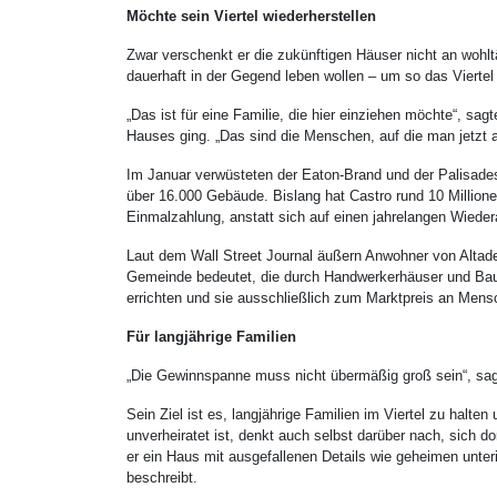
Möchte sein Viertel wiederherstellen
Zwar verschenkt er die zukünftigen Häuser nicht an wohlt
dauerhaft in der Gegend leben wollen – um so das Viertel
„Das ist für eine Familie, die hier einziehen möchte“, sa
Hauses ging. „Das sind die Menschen, auf die man jetzt 
Im Januar verwüsteten der Eaton-Brand und der Palisades
über 16.000 Gebäude. Bislang hat Castro rund 10 Million
Einmalzahlung, anstatt sich auf einen jahrelangen Wiede
Laut dem Wall Street Journal äußern Anwohner von Altaden
Gemeinde bedeutet, die durch Handwerkerhäuser und Baute
errichten und sie ausschließlich zum Marktpreis an Mensch
Für langjährige Familien
„Die Gewinnspanne muss nicht übermäßig groß sein“, sagt
Sein Ziel ist es, langjährige Familien im Viertel zu halt
unverheiratet ist, denkt auch selbst darüber nach, sich 
er ein Haus mit ausgefallenen Details wie geheimen unte
beschreibt.