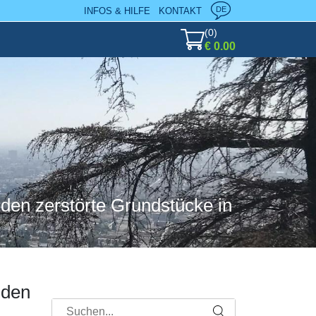
DE
INFOS & HILFE
KONTAKT
(
0
)
€ 0.00
den zerstörte Grundstücke in
nden