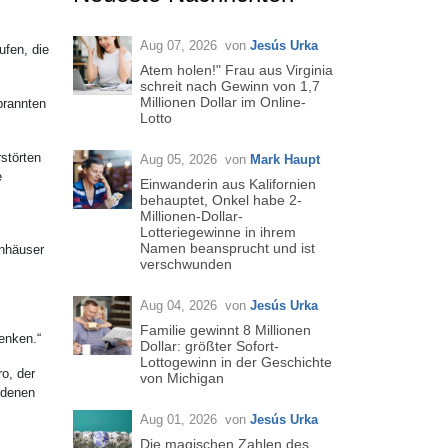
Aug 07, 2026
von
Jesús Urka
ufen, die
Atem holen!" Frau aus Virginia
schreit nach Gewinn von 1,7
Millionen Dollar im Online-
brannten
Lotto
störten
Aug 05, 2026
von
Mark Haupt
e
Einwanderin aus Kalifornien
behauptet, Onkel habe 2-
Millionen-Dollar-
Lotteriegewinne in ihrem
Namen beansprucht und ist
enhäuser
verschwunden
Aug 04, 2026
von
Jesús Urka
Familie gewinnt 8 Millionen
enken.“
Dollar: größter Sofort-
Lottogewinn in der Geschichte
ro, der
von Michigan
 denen
Aug 01, 2026
von
Jesús Urka
Die magischen Zahlen des