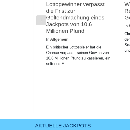
Lottogewinner verpasst
W
die Frist zur
Re
Geltendmachung eines
Ge
Jackpots von 10,6
In
Millionen Pfund
Cl
In
Allgemein
der
Soz
Ein britischer Lottospieler hat die
und
Chance verpasst, seinen Gewinn von
10,6 Millionen Pfund zu kassieren, ein
seltenes E...
AKTUELLE JACKPOTS