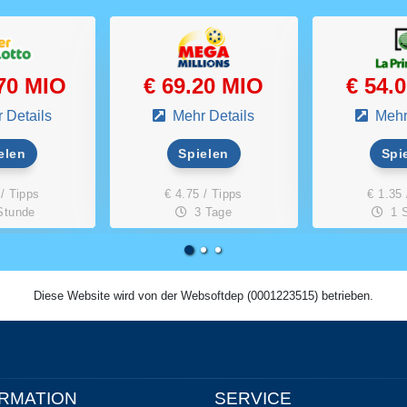
.70 MIO
€ 69.20 MIO
€ 54.
 Details
Mehr Details
Mehr
elen
Spielen
Spi
 / Tipps
€ 4.75 / Tipps
€ 1.35 
Stunde
3 Tage
1 
Diese Website wird von der Websoftdep (0001223515) betrieben.
RMATION
SERVICE